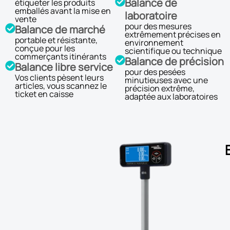
Balance de
étiqueter les produits
emballés avant la mise en
laboratoire
vente
pour des mesures
Balance de marché
extrêmement précises en
portable et résistante,
environnement
conçue pour les
scientifique ou technique
commerçants itinérants
Balance de précision
Balance libre service
pour des pesées
Vos clients pèsent leurs
minutieuses avec une
articles, vous scannez le
précision extrême,
ticket en caisse
adaptée aux laboratoires